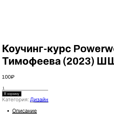
Коучинг-курс Powerw
Тимофеева (2023) Ш
100
₽
Количество
товара
В корзину
Категория:
Дизайн
Коучинг-
курс
Описание
Powerwoman