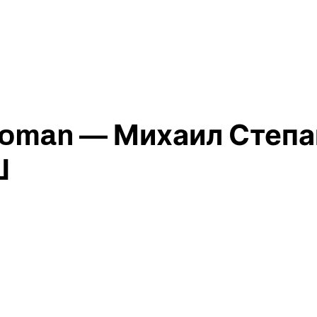
oman — Михаил Степа
Ш