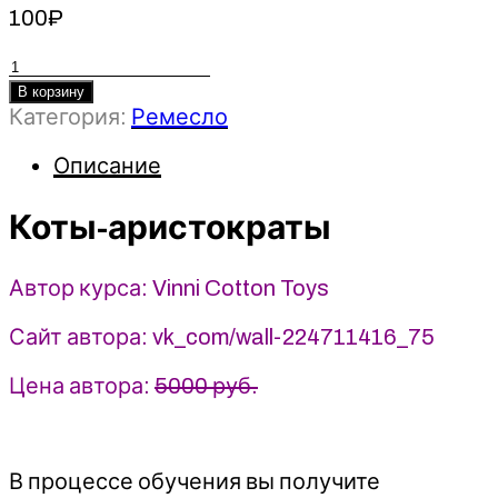
100
₽
Количество
товара
В корзину
Категория:
Ремесло
Коты-
аристократы
Описание
-
Анастасия
Коты-аристократы
Виноградова
(2025)
Vinni
Автор курса: Vinni Cotton Toys
Cotton
Toys
Сайт автора: vk_com/wall-224711416_75
Цена автора:
5000 руб.
В процессе обучения вы получите