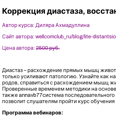
функции
Коррекция диастаза, восста
мышц
тазового
дна
Автор курса: Диляра Ахмадуллина
-
Диляра
Сайт автора: wellcomclub_ru/blog/lite-distants
Ахмадуллина
(2023)
Цена автора:
2500 руб.
Wellcom
Диастаз – расхождение прямых мышц живота
только усиливают патологию. Узнайте как н
родов, справиться с расхождением мышц жи
Проверенные временем методики на основе 
также annavb77система последовательного 
позволит слушателям пройти курс обучения
Программа вебинаров: