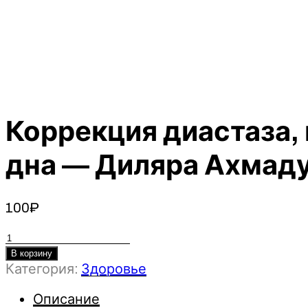
Коррекция диастаза,
дна — Диляра Ахмаду
100
₽
Количество
товара
В корзину
Категория:
Здоровье
Коррекция
диастаза,
Описание
восстановление