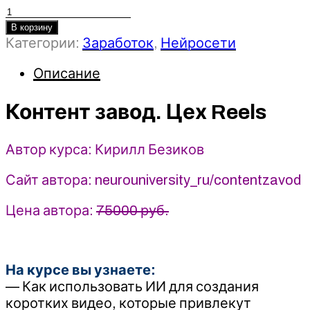
Количество
товара
В корзину
Категории:
Заработок
,
Нейросети
Контент
завод.
Описание
Цех
Reels
-
Контент завод. Цех Reels
Кирилл
Безиков
Автор курса: Кирилл Безиков
(2025)
Сайт автора: neurouniversity_ru/contentzavod
Цена автора:
75000 руб.
На курсе вы узнаете:
— Как использовать ИИ для создания
коротких видео, которые привлекут