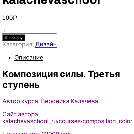
100
₽
Количество
товара
В корзину
Категория:
Дизайн
Композиция
силы.
Описание
Третья
ступень
Композиция силы. Третья
-
Вероника
ступень
Калачева
(2023)
kalachevaschool
Автор курса: Вероника Калачева
Сайт автора:
kalachevaschool_ru/courses/composition_color
Цена автора:
23990 руб.