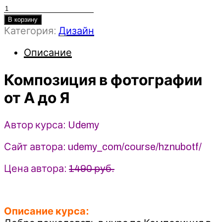
Количество
товара
В корзину
Категория:
Дизайн
Композиция
в
Описание
фотографии
от
Композиция в фотографии
А
до
от А до Я
Я
-
Автор курса: Udemy
Udemy
Сайт автора: udemy_com/course/hznubotf/
Цена автора:
1490 руб.
Описание курса: