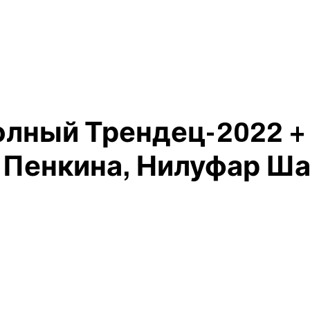
олный Трендец-2022 +
 Пенкина, Нилуфар Ш