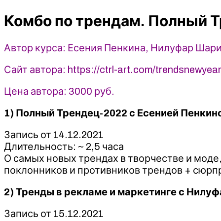
Полный
Комбо по трендам. Полный Т
Трендец-2022
+
Тренды
Автор курса: Есения Пенкина, Нилуфар Шар
в
рекламе
Сайт автора: https://ctrl-art.com/trendsnewyea
и
маркетинге
Цена автора: 3000 руб.
-
Есения
1) Полный Трендец-2022 с Есенией Пенкино
Пенкина,
Запись от 14.12.2021
Нилуфар
Длительность: ~ 2,5 часа
Шарипова
О самых новых трендах в творчестве и моде,
поклонников и противников трендов + сюрпр
2)
Тренды в рекламе и маркетинге с Нилу
Запись от 15.12.2021