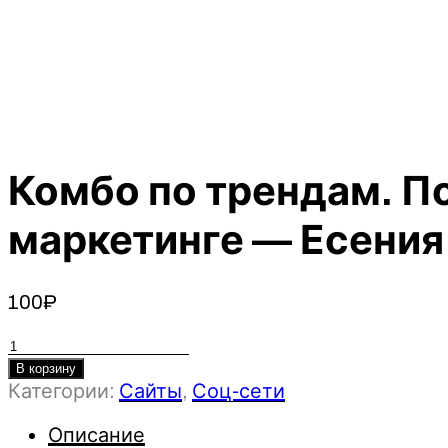
Комбо по трендам. П
маркетинге — Есения
100
₽
Количество
товара
В корзину
Категории:
Сайты
,
Соц-сети
Комбо
по
Описание
трендам.