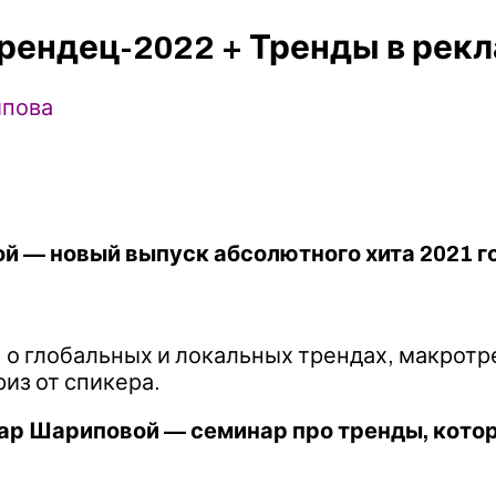
рендец-2022 + Тренды в рекл
ипова
r
й — новый выпуск абсолютного хита 2021 г
 о глобальных и локальных трендах, макротре
из от спикера.
фар Шариповой — семинар про тренды, кото