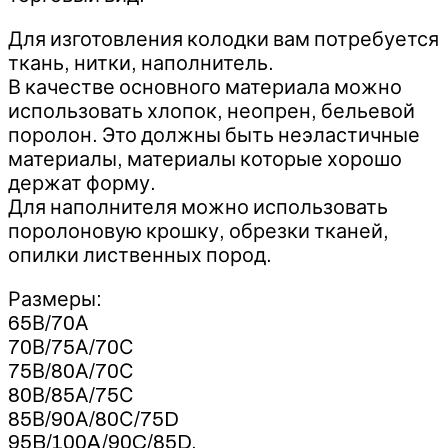
Для изготовления колодки вам потребуется
ткань, нитки, наполнитель.
В качестве основного материала можно
использовать хлопок, неопрен, бельевой
поролон. Это должны быть неэластичные
материалы, материалы которые хорошо
держат форму.
Для наполнителя можно использовать
поролоновую крошку, обрезки тканей,
опилки лиственных пород.
Размеры:
65В/70А
70В/75А/70С
75В/80А/70С
80В/85А/75С
85В/90А/80С/75D
95B/100A/90C/85D.