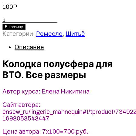
100
₽
Количество
товара
В корзину
Категории:
Ремесло
,
Шитьё
Колодка
полусфера
Описание
для
ВТО.
Колодка полусфера для
Все
размеры
ВТО. Все размеры
-
Елена
Автор курса: Елена Никитина
Никитина
(2025)
Сайт автора:
ensew_ru/lingerie_mannequin#!/tproduct/73492
1698053543447
Цена автора: 7х100=
700 руб.