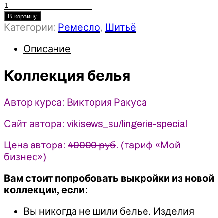
Количество
товара
В корзину
Категории:
Ремесло
,
Шитьё
Коллекция
белья
Описание
-
Виктория
Коллекция белья
Ракуса
(2024)
Vikisews
Автор курса: Виктория Ракуса
Сайт автора: vikisews_su/lingerie-special
Цена автора:
49000 руб
. (тариф «Мой
бизнес»)
Вам стоит попробовать выкройки из новой
коллекции, если:
Вы никогда не шили белье. Изделия