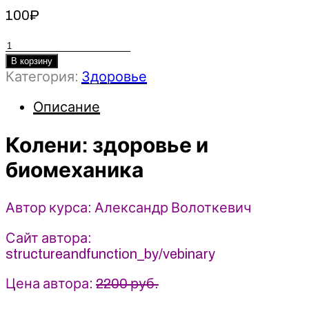
100
₽
Количество
товара
В корзину
Категория:
Здоровье
Колени:
здоровье
Описание
и
биомеханика
Колени: здоровье и
-
Александр
биомеханика
Волоткевич
(2025)
Автор курса: Александр Волоткевич
Сайт автора:
structureandfunction_by/vebinary
Цена автора:
2200 руб.