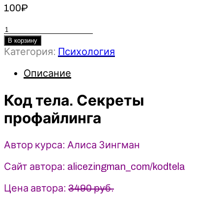
100
₽
Количество
товара
В корзину
Категория:
Психология
Код
тела.
Описание
Секреты
профайлинга
Код тела. Секреты
-
Алиса
профайлинга
Зингман
(2025)
Автор курса: Алиса Зингман
Сайт автора: alicezingman_com/kodtela
Цена автора:
3490 руб.