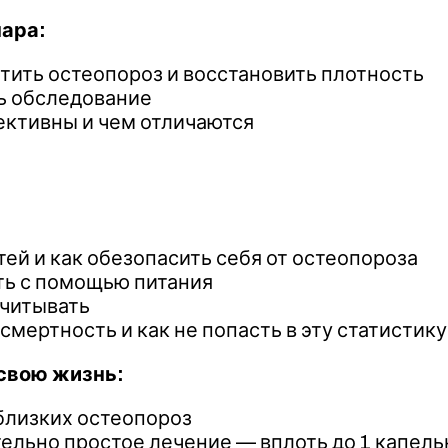
нара:
стить остеопороз и восстановить плотность
ть обследование
ективны и чем отличаются
ей и как обезопасить себя от остеопороза
ть с помощью питания
считывать
мертность и как не попасть в эту статистику
свою жизнь:
 близких остеопороз
ельно простое лечение — вплоть до 1 капельн