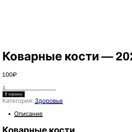
Коварные кости — 20
100
₽
Количество
товара
В корзину
Категория:
Здоровье
Коварные
кости
Описание
-
2023
-
Коварные кости