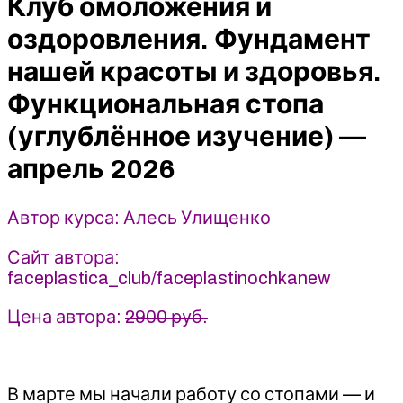
Клуб омоложения и
Фундамент
нашей
оздоровления. Фундамент
красоты
нашей красоты и здоровья.
и
здоровья.
Функциональная стопа
Функциональная
(углублённое изучение) —
стопа
(углублённое
апрель 2026
изучение)
(апрель
Автор курса: Алесь Улищенко
2026)
-
Сайт автора:
Алесь
faceplastica_club/faceplastinochkanew
Улищенко
Цена автора:
2900 руб.
В марте мы начали работу со стопами — и