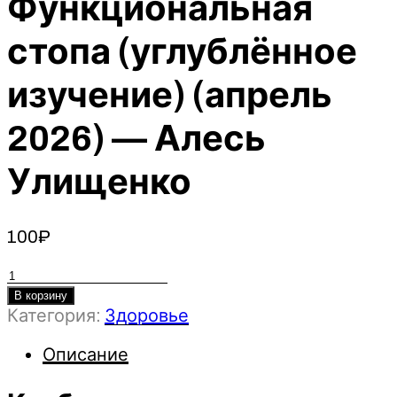
Функциональная
стопа (углублённое
изучение) (апрель
2026) — Алесь
Улищенко
100
₽
Количество
товара
В корзину
Категория:
Здоровье
Клуб
омоложения
Описание
и
оздоровления.