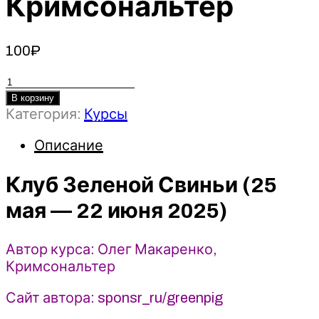
Кримсональтер
100
₽
Количество
товара
В корзину
Категория:
Курсы
Клуб
Зеленой
Описание
Свиньи
(25
Клуб Зеленой Свиньи (25
мая
-
мая — 22 июня 2025)
22
июня
2025)
Автор курса: Олег Макаренко,
-
Кримсональтер
Олег
Макаренко,
Сайт автора: sponsr_ru/greenpig
Кримсональтер