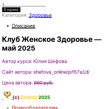
Количество
товара
В корзину
Категория:
Здоровье
Клуб
Женское
Описание
Здоровье
(май
Клуб Женское Здоровье —
2025)
-
май 2025
Юлия
Шефова
Автор курса: Юлия Шефова
Сайт автора: shefova_online/p/f57a1d/
Цена автора:
990 руб.
(c)
Zolotoi
2025
Правообладателям