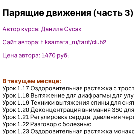
молодость
Парящие движения (часть 3)
2.0.
Модуль
1.
Автор курса: Данила Сусак
Парящие
движения
Сайт автора: t.ksamata_ru/tarif/club2
(часть
3)
Цена автора:
1470 руб.
-
Данила
Сусак
В текущем месяце:
(2024)
Урок 1.17 Оздоровительная растяжка с трос
Урок 1.18 Вытяжение для диафрагмы для улу
Урок 1.19 Техники вытяжения спины для сня
Урок 1.20 Деконцентрация внимания 360 для
Урок 1.21 Регулировка сердца, давления че
Урок 1.22 Разговор с болезнью
Урок 1.23 Оздоровительная растяжка монах