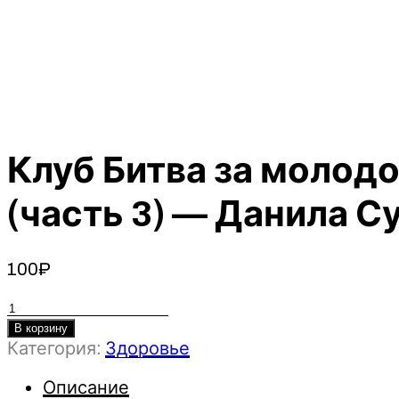
Клуб Битва за молодо
(часть 3) — Данила Су
100
₽
Количество
товара
В корзину
Категория:
Здоровье
Клуб
Битва
Описание
за