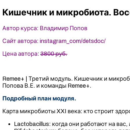
Восстановление
Кишечник и микробиота. Вос
и
ремоделирование.
Модуль
Автор курса: Владимир Попов
3
-
Сайт автора: instagram_com/detsdoc/
Владимир
Попов
Цена автора:
3800 руб.
(2025)
Remee+
Remee+ | Третий модуль. Кишечник и микроб
Попова В.Е. и команды Remee+.
Подробный план модуля.
Карта микробиоты XXI века: кто строит здоро
Lactobacillus: когда они работают на вас,