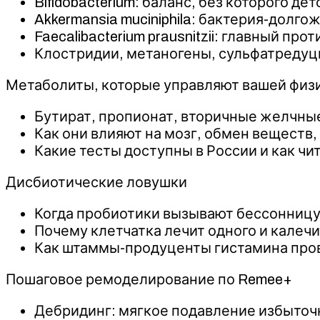
Bifidobacterium: баланс, без которого 
Akkermansia muciniphila: бактерия-долго
Faecalibacterium prausnitzii: главный 
Клостридии, метаногены, сульфатредуци
Метаболиты, которые управляют вашей физ
Бутират, пропионат, вторичные желчны
Как они влияют на мозг, обмен веществ
Какие тесты доступны в России и как чи
Дисбиотические ловушки
Когда пробиотики вызывают бессонницу,
Почему клетчатка лечит одного и калечи
Как штаммы-продуценты гистамина про
Пошаговое ремоделирование по Remee+
Дебридинг: мягкое подавление избыточн