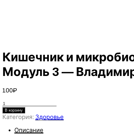
Кишечник и микробио
Модуль 3 — Владимир
100
₽
Количество
товара
В корзину
Категория:
Здоровье
Кишечник
и
Описание
микробиота.