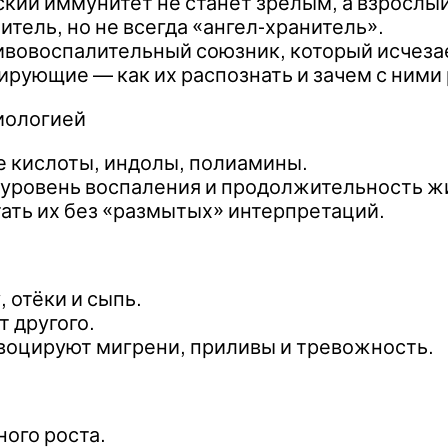
детский иммунитет не станет зрелым, а взросл
житель, но не всегда «ангел-хранитель».
противовоспалительный союзник, который исчез
рующие — как их распознать и зачем с ними 
иологией
е кислоты, индолы, полиамины.
, уровень воспаления и продолжительность ж
тать их без «размытых» интерпретаций.
 отёки и сыпь.
т другого.
воцируют мигрени, приливы и тревожность.
ого роста.