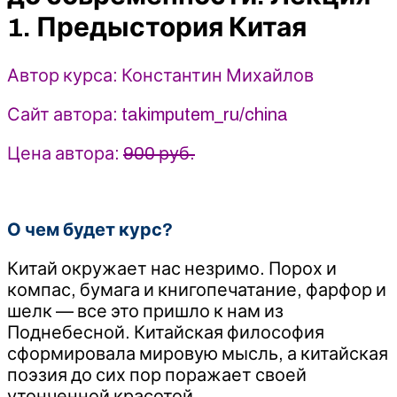
Лекция
1. Предыстория Китая
1.
Предыстория
Китая
Автор курса: Константин Михайлов
-
Константин
Сайт автора: takimputem_ru/china
Михайлов
(2025)
Цена автора:
900 руб.
Таким
путем
О чем будет курс?
Китай окружает нас незримо. Порох и
компас, бумага и книгопечатание, фарфор и
шелк — все это пришло к нам из
Поднебесной. Китайская философия
сформировала мировую мысль, а китайская
поэзия до сих пор поражает своей
утонченной красотой.