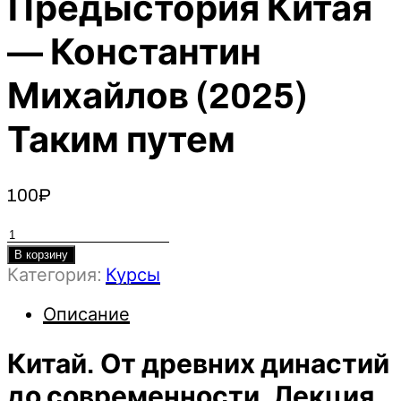
Предыстория Китая
— Константин
Михайлов (2025)
Таким путем
100
₽
Количество
товара
В корзину
Категория:
Курсы
Китай.
От
Описание
древних
династий
Китай. От древних династий
до
современности.
до современности. Лекция