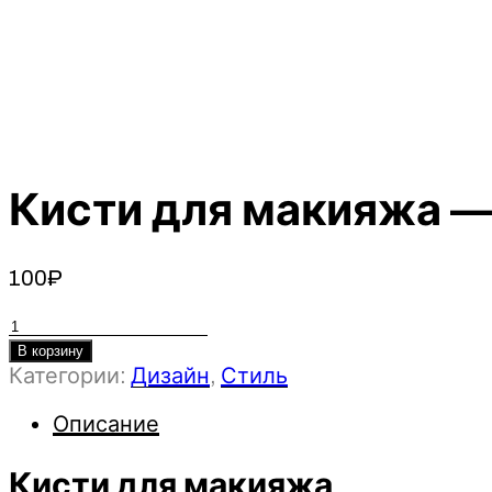
Кисти для макияжа —
100
₽
Количество
товара
В корзину
Категории:
Дизайн
,
Стиль
Кисти
для
Описание
макияжа
-
Кисти для макияжа
Людмила