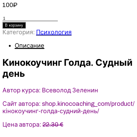
100
₽
Количество
товара
В корзину
Категория:
Психология
Кинокоучинг
Голда.
Описание
Судный
день
Кинокоучинг Голда. Судный
-
Всеволод
день
Зеленин
(2024)
Автор курса: Всеволод Зеленин
Сайт автора: shop.kinocoaching_com/product/
кінокоучинг-голда-судний-день/
Цена автора:
22.30 €