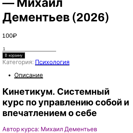
— Михаил
Дементьев (2026)
100
₽
Количество
товара
В корзину
Категория:
Психология
Кинетикум.
Системный
Описание
курс
по
Кинетикум. Системный
управлению
собой
курс по управлению собой и
и
впечатлением о себе
впечатлением
о
себе
Автор курса: Михаил Дементьев