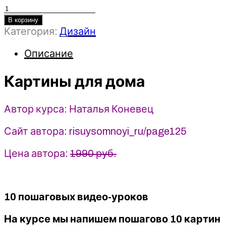
Количество
товара
В корзину
Категория:
Дизайн
Картины
для
Описание
дома
-
2022
Картины для дома
-
Наталья
Автор курса: Наталья Коневец
Коневец
Сайт автора: risuysomnoyi_ru/page125
Цена автора:
1990 руб.
10 пошаговых видео-уроков
На курсе мы напишем пошагово 10 картин