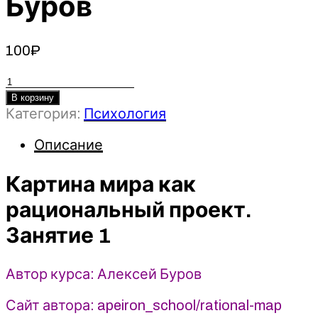
Буров
100
₽
Количество
товара
В корзину
Категория:
Психология
Картина
мира
Описание
как
рациональный
Картина мира как
проект.
Занятие
рациональный проект.
1
-
Занятие 1
2022
-
Автор курса: Алексей Буров
Алексей
Буров
Сайт автора: apeiron_school/rational-map