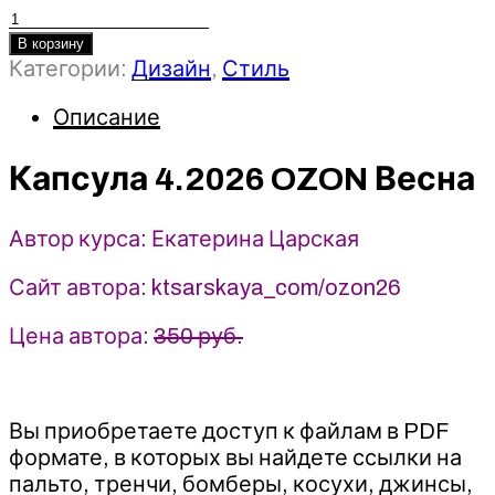
Количество
товара
В корзину
Категории:
Дизайн
,
Стиль
Капсула
4.2026
Описание
OZON
Весна
-
Капсула 4.2026 OZON Весна
Екатерина
Царская
Автор курса: Екатерина Царская
Сайт автора: ktsarskaya_com/ozon26
Цена автора:
350 руб.
Вы приобретаете доступ к файлам в PDF
формате, в которых вы найдете ссылки на
пальто, тренчи, бомберы, косухи, джинсы,