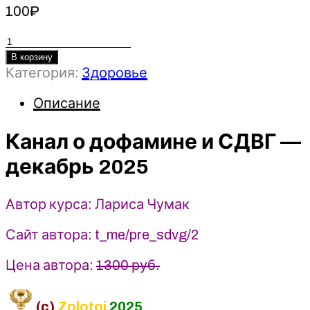
100
₽
Количество
товара
В корзину
Категория:
Здоровье
Канал
о
Описание
дофамине
и
Канал о дофамине и СДВГ —
СДВГ
(декабрь
декабрь 2025
2025)
-
Лариса
Автор курса: Лариса Чумак
Чумак.
Сайт автора: t_me/pre_sdvg/2
endo_doc_
Цена автора:
1300 руб.
(c)
Zolotoi
2025