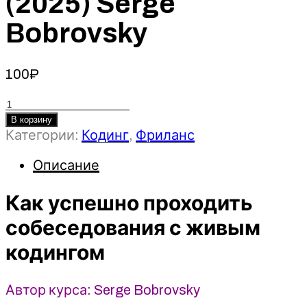
(2025) Serge
Bobrovsky
100
₽
Количество
товара
В корзину
Категории:
Кодинг
,
Фриланс
Как
успешно
Описание
проходить
собеседования
Как успешно проходить
с
живым
собеседования с живым
кодингом
кодингом
(2025)
Serge
Bobrovsky
Автор курса: Serge Bobrovsky