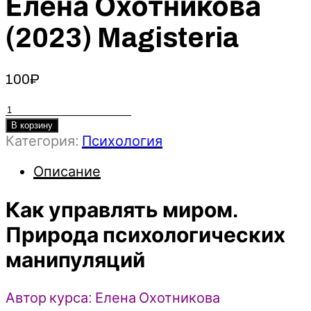
Елена Охотникова
(2023) Magisteria
100
₽
Количество
товара
В корзину
Категория:
Психология
Как
управлять
Описание
миром.
Природа
Как управлять миром.
психологических
манипуляций
Природа психологических
-
манипуляций
Елена
Охотникова
(2023)
Автор курса: Елена Охотникова
Magisteria