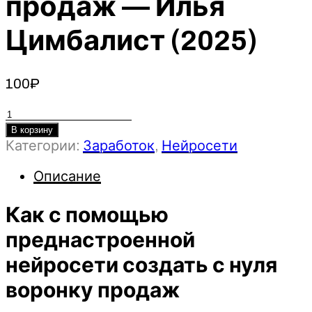
продаж — Илья
Цимбалист (2025)
100
₽
Количество
товара
В корзину
Категории:
Заработок
,
Нейросети
Как
с
Описание
помощью
преднастроенной
Как с помощью
нейросети
создать
преднастроенной
с
нейросети создать с нуля
нуля
воронку
воронку продаж
продаж