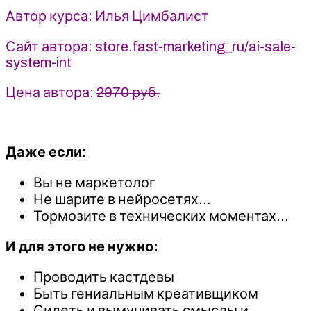
-
Автор курса: Илья Цимбалист
Илья
Цимбалист
Сайт автора: store.fast-marketing_ru/ai-sale-
(2025)
system-int
Цена автора:
2970 руб.
Даже если:
Вы не маркетолог
Не шарите в нейросетях…
Тормозите в технических моментах…
И для этого не нужно:
Проводить кастдевы
Быть гениальным креативщиком
Сидеть и вымучивать смыслы и