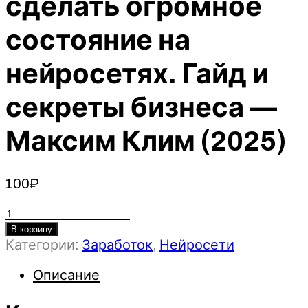
сделать огромное
состояние на
нейросетях. Гайд и
секреты бизнеса —
Максим Клим (2025)
100
₽
Количество
товара
В корзину
Категории:
Заработок
,
Нейросети
Как
создать
Описание
свою
нейросеть.