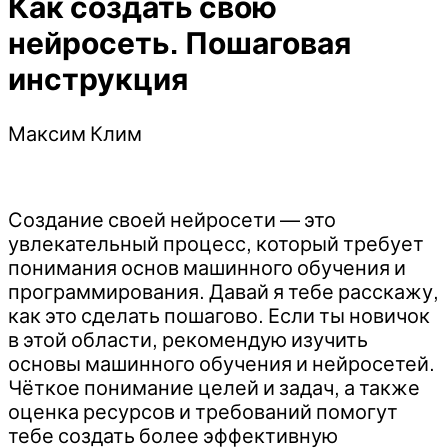
Как создать свою
Пошаговая
инструкция
нейросеть. Пошаговая
+
инструкция
Как
сделать
огромное
Максим Клим
состояние
на
нейросетях.
Гайд
Создание своей нейросети — это
и
увлекательный процесс, который требует
секреты
понимания основ машинного обучения и
бизнеса
программирования. Давай я тебе расскажу,
-
как это сделать пошагово. Если ты новичок
Максим
в этой области, рекомендую изучить
Клим
основы машинного обучения и нейросетей.
(2025)
Чёткое понимание целей и задач, а также
оценка ресурсов и требований помогут
тебе создать более эффективную