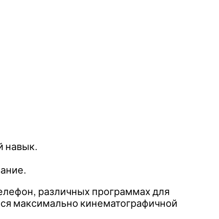
й навык.
ание.
елефон, различных программах для
ься максимально кинематографичной