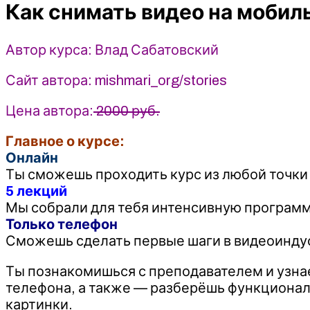
Как снимать видео на моби
телефон
-
Влад
Автор курса: Влад Сабатовский
Сабатовский
Сайт автора: mishmari_org/stories
Цена автора:
2000 руб.
Главное о курсе:
Онлайн
Ты сможешь проходить курс из любой точки
5 лекций
Мы собрали для тебя интенсивную программу
Только телефон
Сможешь сделать первые шаги в видеоиндус
Ты познакомишься с преподавателем и узна
телефона, а также — разберёшь функциона
картинки.