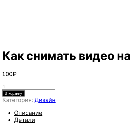
Как снимать видео н
100
₽
Количество
товара
В корзину
Категория:
Дизайн
Как
снимать
Описание
видео
Детали
на
мобильный