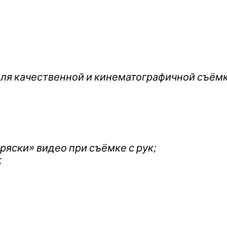
для качественной и кинематографичной съёмк
яски» видео при съёмке с рук;
;