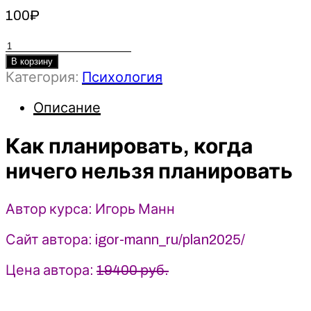
100
₽
Количество
товара
В корзину
Категория:
Психология
Как
планировать,
Описание
когда
ничего
Как планировать, когда
нельзя
планировать
ничего нельзя планировать
-
Игорь
Автор курса: Игорь Манн
Манн
(2024)
Сайт автора: igor-mann_ru/plan2025/
Цена автора:
19400 руб.