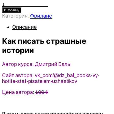
Количество
товара
В корзину
Категория:
Фриланс
Как
писать
Описание
страшные
истории
Как писать страшные
-
Дмитрий
истории
Баль
Автор курса: Дмитрий Баль
Сайт автора: vk_com/@dz_bal_books-vy-
hotite-stat-pisatelem-uzhastikov
Цена автора:
100 $
В этом курсе автор проведёт по основам