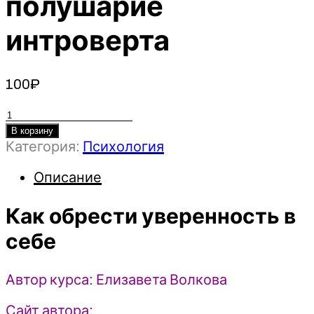
полушарие
интроверта
100
₽
Количество
товара
В корзину
Категория:
Психология
Как
обрести
Описание
уверенность
в
Как обрести уверенность в
себе
-
себе
Елизавета
Волкова
Автор курса: Елизавета Волкова
(2023)
Правое
Сайт автора:
полушарие