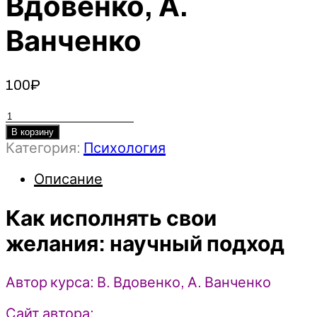
Вдовенко, А.
Ванченко
100
₽
Количество
товара
В корзину
Категория:
Психология
Как
исполнять
Описание
свои
желания:
Как исполнять свои
научный
подход
желания: научный подход
-
2022
Синхронизация
Автор курса: В. Вдовенко, А. Ванченко
-
Сайт автора:
В.