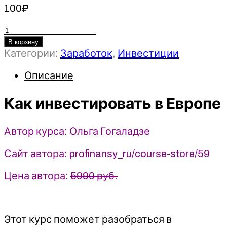
100
₽
Количество
товара
В корзину
Категории:
Заработок
,
Инвестиции
Как
инвестировать
Описание
в
Европе
Как инвестировать в Европе
-
Ольга
Гогаладзе
Автор курса: Ольга Гогаладзе
(2025)
ProFinansy
Сайт автора: profinansy_ru/course-store/59
Цена автора:
5990 руб.
Этот курс поможет разобраться в