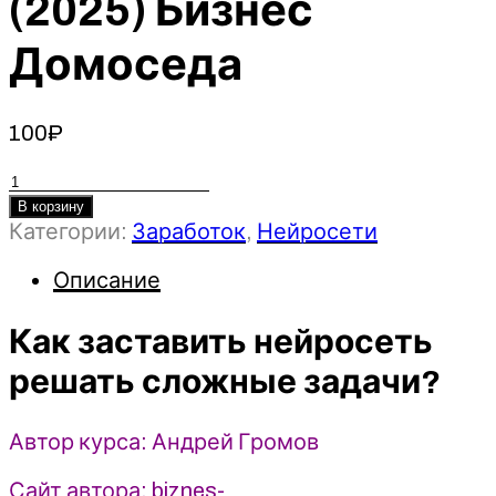
(2025) Бизнес
Домоседа
100
₽
Количество
товара
В корзину
Категории:
Заработок
,
Нейросети
Как
заставить
Описание
нейросеть
решать
Как заставить нейросеть
сложные
задачи?
решать сложные задачи?
-
Андрей
Автор курса: Андрей Громов
Громов
(2025)
Сайт автора: biznes-
Бизнес