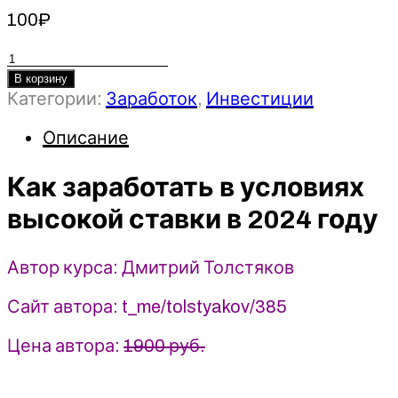
100
₽
Количество
товара
В корзину
Категории:
Заработок
,
Инвестиции
Как
заработать
Описание
в
условиях
Как заработать в условиях
высокой
ставки
высокой ставки в 2024 году
в
2024
Автор курса: Дмитрий Толстяков
году
-
Сайт автора: t_me/tolstyakov/385
Дмитрий
Толстяков
Цена автора:
1900 руб.