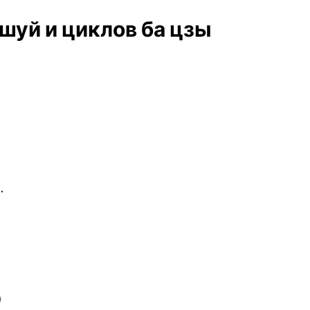
шуй и циклов ба цзы
.
)