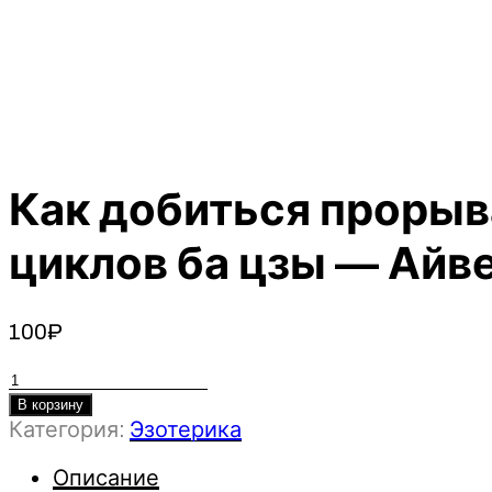
Как добиться прорыв
циклов ба цзы — Айв
100
₽
Количество
товара
В корзину
Категория:
Эзотерика
Как
добиться
Описание
прорыва