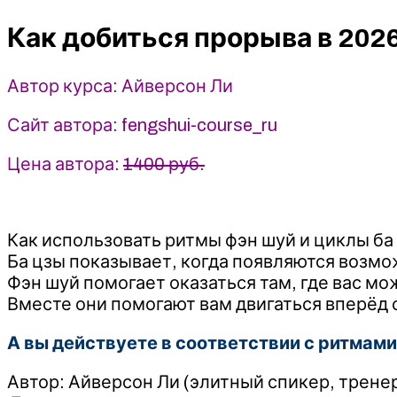
в
Как добиться прорыва в 202
2026
году
с
Автор курса: Айверсон Ли
помощью
ритмов
Сайт автора: fengshui-course_ru
фэн
шуй
Цена автора:
1400 руб.
и
циклов
ба
Как использовать ритмы фэн шуй и циклы ба 
цзы
Ба цзы показывает, когда появляются возмо
-
Фэн шуй помогает оказаться там, где вас мо
Айверсон
Вместе они помогают вам двигаться вперёд 
Ли
А вы действуете в соответствии с ритмами
Автор: Айверсон Ли (элитный спикер, тренер и