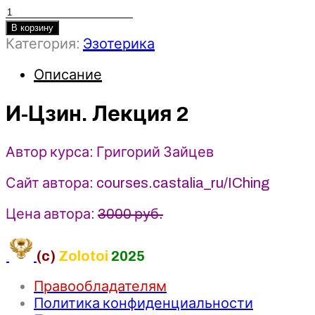
Количество
товара
В корзину
Категория:
Эзотерика
И-
Цзин.
Описание
Лекция
2
-
И-Цзин. Лекция 2
Григорий
Зайцев
Автор курса: Григорий Зайцев
(2025)
Касталия
Сайт автора: courses.castalia_ru/IChing
Цена автора:
3000 руб.
(c)
Zolotoi
2025
Правообладателям
Политика конфиденциальности