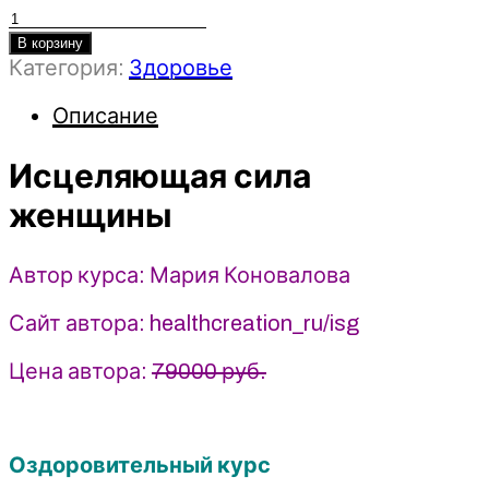
Количество
товара
В корзину
Категория:
Здоровье
Исцеляющая
сила
Описание
женщины
-
Исцеляющая сила
Мария
Коновалова
женщины
(2025)
Автор курса: Мария Коновалова
Сайт автора: healthcreation_ru/isg
Цена автора:
79000 руб.
Оздоровительный курс