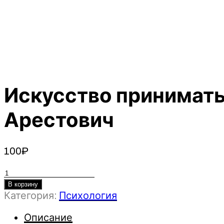
Искусство принимать
Арестович
100
₽
Количество
товара
В корзину
Категория:
Психология
Искусство
принимать
Описание
решения