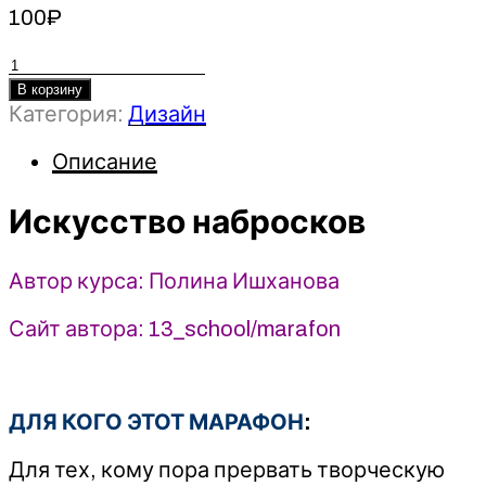
100
₽
Количество
товара
В корзину
Категория:
Дизайн
Искусство
набросков
Описание
-
Полина
Искусство набросков
Ишханова
(2025)
13.school
Автор курса: Полина Ишханова
Сайт автора: 13_school/marafon
ДЛЯ КОГО ЭТОТ МАРАФОН
:
Для тех, кому пора прервать творческую