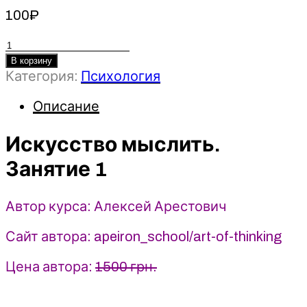
100
₽
Количество
товара
В корзину
Категория:
Психология
Искусство
мыслить.
Описание
Занятие
1
-
Искусство мыслить.
2023
Занятие 1
Apeiron
-
Алексей
Автор курса: Алексей Арестович
Арестович
Сайт автора: apeiron_school/art-of-thinking
Цена автора:
1500 грн.