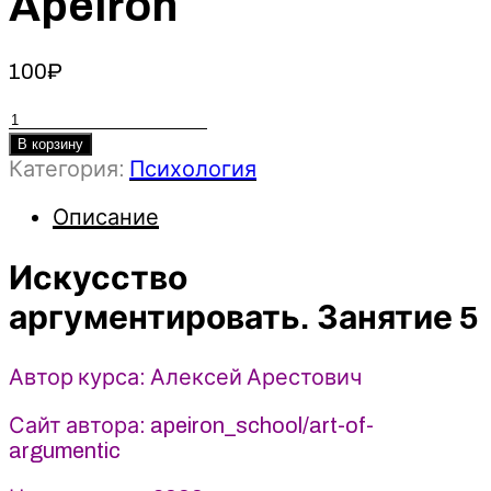
Apeiron
100
₽
Количество
товара
В корзину
Категория:
Психология
Искусство
аргументировать.
Описание
Занятие
5
-
Искусство
Алексей
аргументировать. Занятие 5
Арестович
(2025)
Apeiron
Автор курса: Алексей Арестович
Сайт автора: apeiron_school/art-of-
argumentic