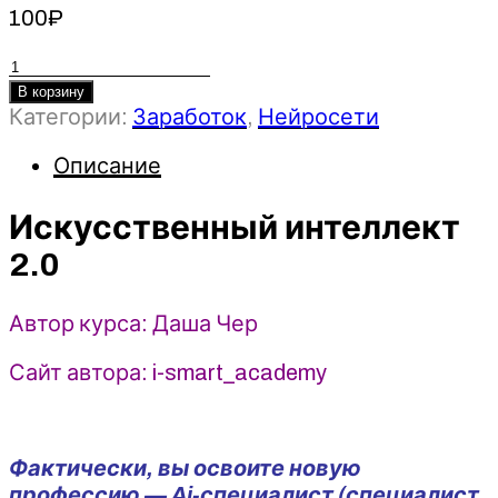
100
₽
Количество
товара
В корзину
Категории:
Заработок
,
Нейросети
Искусственный
интеллект
Описание
2.0
-
Даша
Искусственный интеллект
Чер
2.0
(2025)
ai-
smart-
Автор курса: Даша Чер
academy
Сайт автора: i-smart_academy
Фактически, вы освоите новую
профессию — Ai-специалист (специалист