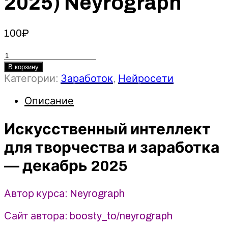
2025) Neyrograph
100
₽
Количество
товара
В корзину
Категории:
Заработок
,
Нейросети
Искусственный
интеллект
Описание
для
творчества
Искусственный интеллект
и
заработка
для творчества и заработка
(декабрь
— декабрь 2025
2025)
Neyrograph
Автор курса: Neyrograph
Сайт автора: boosty_to/neyrograph