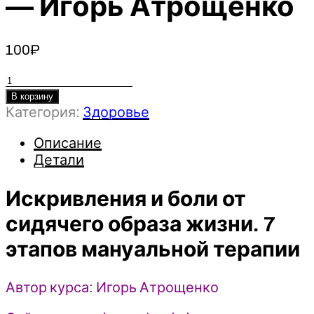
— Игорь Атрощенко
100
₽
Количество
товара
В корзину
Категория:
Здоровье
Искривления
и
Описание
боли
Детали
от
сидячего
Искривления и боли от
образа
жизни.
сидячего образа жизни. 7
7
этапов мануальной терапии
этапов
мануальной
терапии
Автор курса: Игорь Атрощенко
-
Игорь