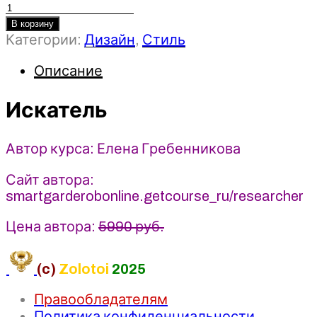
Количество
товара
В корзину
Категории:
Дизайн
,
Стиль
Искатель
-
Описание
Елена
Гребенникова
(2025)
Искатель
smartgarderobonline
Автор курса: Елена Гребенникова
Сайт автора:
smartgarderobonline.getcourse_ru/researcher
Цена автора:
5990 руб.
(c)
Zolotoi
2025
Правообладателям
Политика конфиденциальности