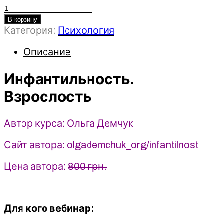
Количество
товара
В корзину
Категория:
Психология
Инфантильность.
Взрослость
Описание
-
Ольга
Инфантильность.
Демчук
(2023)
Взрослость
Автор курса: Ольга Демчук
Сайт автора: olgademchuk_org/infantilnost
Цена автора:
800 грн.
Для кого вебинар: