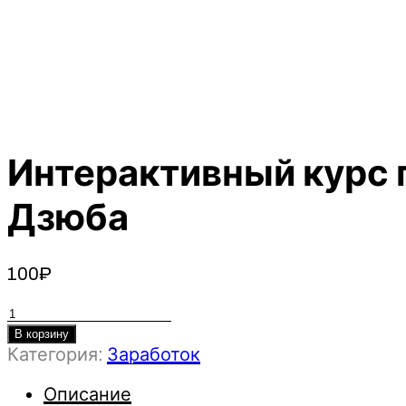
Интерактивный курс 
Дзюба
100
₽
Количество
товара
В корзину
Категория:
Заработок
Интерактивный
курс
Описание
по